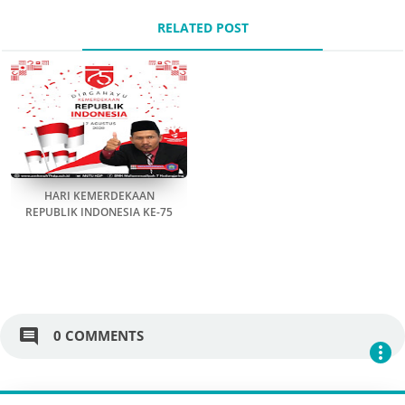
RELATED POST
HARI KEMERDEKAAN
REPUBLIK INDONESIA KE-75
comment
0 COMMENTS
more_vert