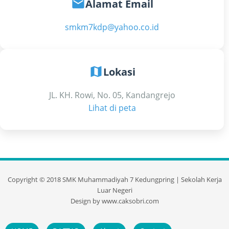
email
Alamat Email
smkm7kdp@yahoo.co.id
map
Lokasi
JL. KH. Rowi, No. 05, Kandangrejo
Lihat di peta
Copyright ©
2018
SMK Muhammadiyah 7 Kedungpring | Sekolah Kerja
Luar Negeri
Design by
www.caksobri.com