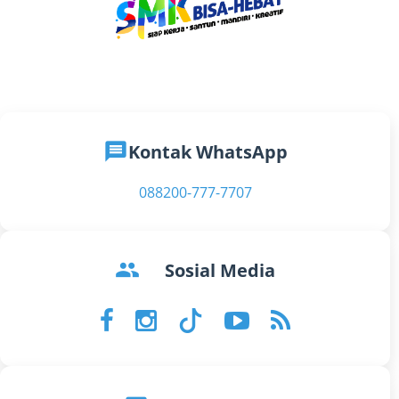
message
Kontak WhatsApp
088200-777-7707
groups
Sosial Media