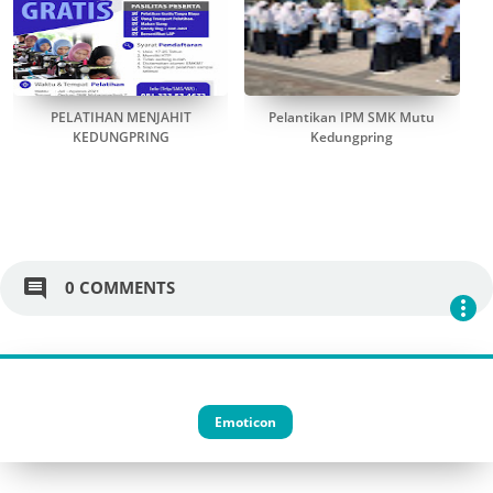
PELATIHAN MENJAHIT
Pelantikan IPM SMK Mutu
KEDUNGPRING
Kedungpring
comment
0 COMMENTS
more_vert
Emoticon