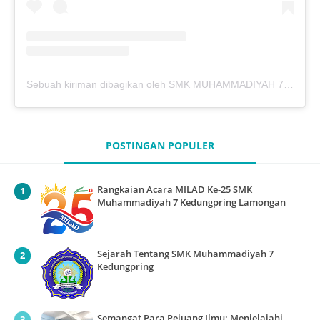
Sebuah kiriman dibagikan oleh SMK MUHAMMADIYAH 7 KEDUNGPRING (@mutukdp)
POSTINGAN POPULER
Rangkaian Acara MILAD Ke-25 SMK
Muhammadiyah 7 Kedungpring Lamongan
Sejarah Tentang SMK Muhammadiyah 7
Kedungpring
Semangat Para Pejuang Ilmu: Menjelajahi