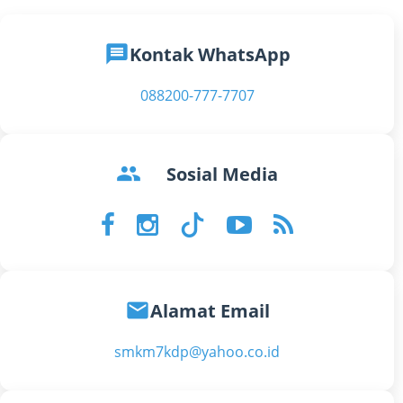
message
Kontak WhatsApp
088200-777-7707
groups
Sosial Media
email
Alamat Email
smkm7kdp@yahoo.co.id