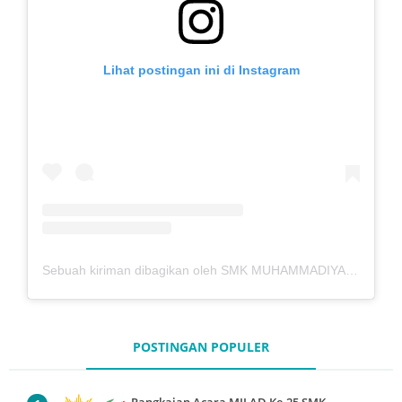
Lihat postingan ini di Instagram
Sebuah kiriman dibagikan oleh SMK MUHAMMADIYAH 7 KEDUNGPRING (@mutukdp)
POSTINGAN POPULER
Rangkaian Acara MILAD Ke-25 SMK