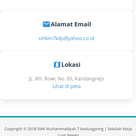
email
Alamat Email
smkm7kdp@yahoo.co.id
map
Lokasi
JL. KH. Rowi, No. 05, Kandangrejo
Lihat di peta
Copyright ©
2018
SMK Muhammadiyah 7 Kedungpring | Sekolah Kerja
Luar Negeri