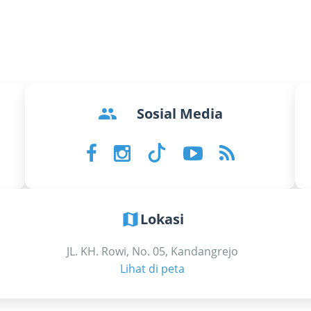
groups
Sosial Media
map
Lokasi
JL. KH. Rowi, No. 05, Kandangrejo
Lihat di peta