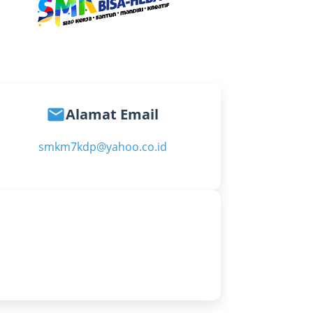
email
Alamat Email
smkm7kdp@yahoo.co.id