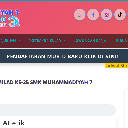
KEJURUAN
EKSTRAKURIKULER
LOWONGAN KERJA
HUBUNG
PENDAFTARAN MURID BARU KLIK DI SINI!
Jadwal Sholat da
MILAD KE-25 SMK MUHAMMADIYAH 7
Atletik