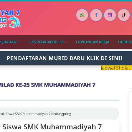
KEJURUAN
EKSTRAKURIKULER
LOWONGAN KERJA
HUBUNG
PENDAFTARAN MURID BARU KLIK DI SINI!
Jadwal Sholat dan Ims
MILAD KE-25 SMK MUHAMMADIYAH 7
Untuk Siswa SMK Muhammadiyah 7 Kedungpring
uk Siswa SMK Muhammadiyah 7