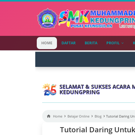
HOME
DAFTAR
BERITA
PROFIL
SELAMAT & SUKSES ACARA 
KEDUNGPRING
›
›
›

Home
Belajar Online
Blog
Tutorial Daring 
Tutorial Daring Unt