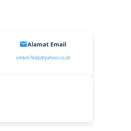
email
Alamat Email
smkm7kdp@yahoo.co.id