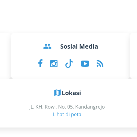
groups
Sosial Media
map
Lokasi
JL. KH. Rowi, No. 05, Kandangrejo
Lihat di peta