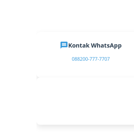
message
Kontak WhatsApp
088200-777-7707