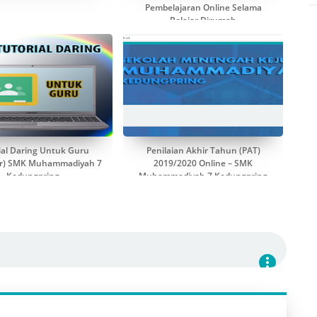
Pembelajaran Online Selama
Belajar Dirumah
ial Daring Untuk Guru
Penilaian Akhir Tahun (PAT)
ar) SMK Muhammadiyah 7
2019/2020 Online – SMK
Kedungpring
Muhammadiyah 7 Kedungpring
more_vert