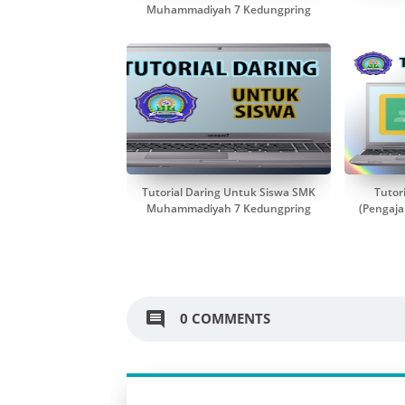
Muhammadiyah 7 Kedungpring
Tutorial Daring Untuk Siswa SMK
Tutor
Muhammadiyah 7 Kedungpring
(Pengaj
comment
0 COMMENTS