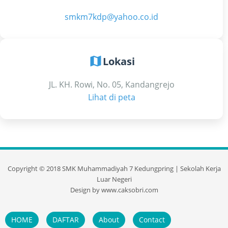
smkm7kdp@yahoo.co.id
map
Lokasi
JL. KH. Rowi, No. 05, Kandangrejo
Lihat di peta
Copyright ©
2018
SMK Muhammadiyah 7 Kedungpring | Sekolah Kerja
Luar Negeri
Design by
www.caksobri.com
HOME
DAFTAR
About
Contact