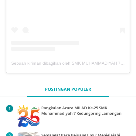
Sebuah kiriman dibagikan oleh SMK MUHAMMADIYAH 7 KEDUNGPRING (@mutukdp)
POSTINGAN POPULER
Rangkaian Acara MILAD Ke-25 SMK
Muhammadiyah 7 Kedungpring Lamongan
Semangat Para Pejuang Ilmu: Menjelajahi