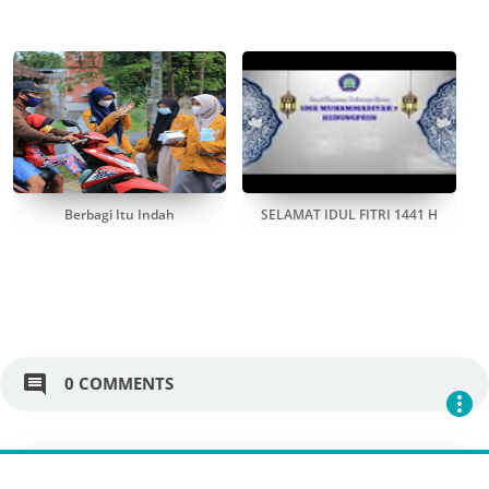
Berbagi Itu Indah
SELAMAT IDUL FITRI 1441 H
comment
0 COMMENTS
more_vert