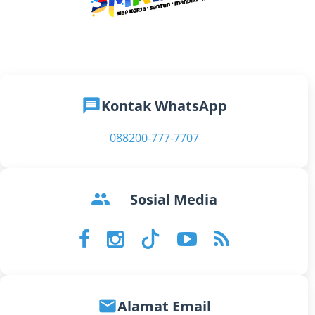
message
Kontak WhatsApp
088200-777-7707
groups
Sosial Media
email
Alamat Email