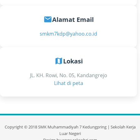
email
Alamat Email
smkm7kdp@yahoo.co.id
map
Lokasi
JL. KH. Rowi, No. 05, Kandangrejo
Lihat di peta
Copyright ©
2018
SMK Muhammadiyah 7 Kedungpring | Sekolah Kerja
Luar Negeri