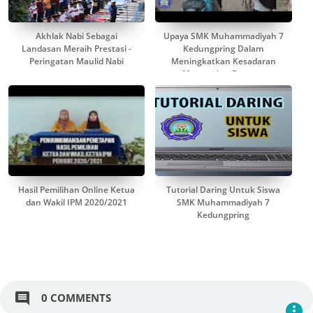
Akhlak Nabi Sebagai
Upaya SMK Muhammadiyah 7
Landasan Meraih Prestasi -
Kedungpring Dalam
Peringatan Maulid Nabi
Meningkatkan Kesadaran
Masyarakat Dengan
Membagikan Masker
Hasil Pemilihan Online Ketua
Tutorial Daring Untuk Siswa
dan Wakil IPM 2020/2021
SMK Muhammadiyah 7
Kedungpring
comment
0 COMMENTS
more_vert