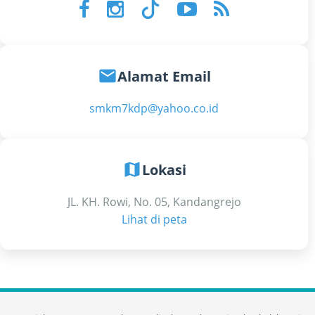
email
Alamat Email
smkm7kdp@yahoo.co.id
map
Lokasi
JL. KH. Rowi, No. 05, Kandangrejo
Lihat di peta