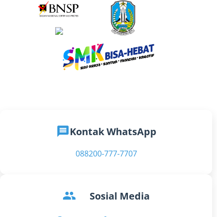
message
Kontak WhatsApp
088200-777-7707
groups
Sosial Media