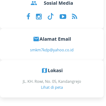
groups
Sosial Media
email
Alamat Email
smkm7kdp@yahoo.co.id
map
Lokasi
JL. KH. Rowi, No. 05, Kandangrejo
Lihat di peta